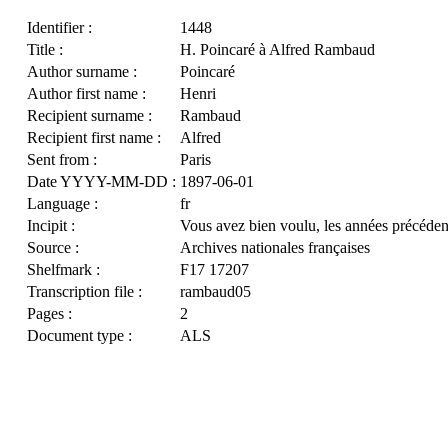
Identifier :
1448
Title :
H. Poincaré à Alfred Rambaud
Author surname :
Poincaré
Author first name :
Henri
Recipient surname :
Rambaud
Recipient first name :
Alfred
Sent from :
Paris
Date YYYY-MM-DD :
1897-06-01
Language :
fr
Incipit :
Vous avez bien voulu, les années précéden
Source :
Archives nationales françaises
Shelfmark :
F17 17207
Transcription file :
rambaud05
Pages :
2
Document type :
ALS