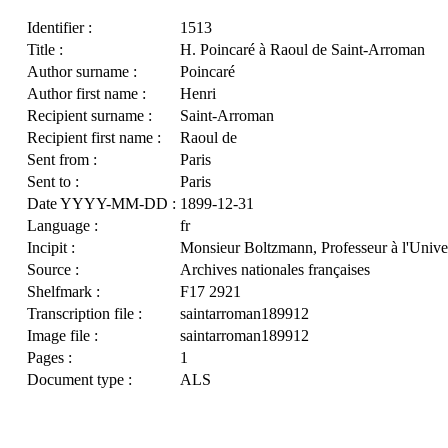
Identifier :
1513
Title :
H. Poincaré à Raoul de Saint-Arroman
Author surname :
Poincaré
Author first name :
Henri
Recipient surname :
Saint-Arroman
Recipient first name :
Raoul de
Sent from :
Paris
Sent to :
Paris
Date YYYY-MM-DD :
1899-12-31
Language :
fr
Incipit :
Monsieur Boltzmann, Professeur à l'Unive
Source :
Archives nationales françaises
Shelfmark :
F17 2921
Transcription file :
saintarroman189912
Image file :
saintarroman189912
Pages :
1
Document type :
ALS