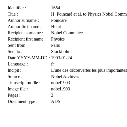
Identifier :
1654
Title :
H. Poincaré et al. to Physics Nobel Commi
Author surname :
Poincaré
Author first name :
Henri
Recipient surname :
Nobel Committee
Recipient first name :
Physics
Sent from :
Paris
Sent to :
Stockholm
Date YYYY-MM-DD :
1903-01-24
Language :
fr
Incipit :
L'une des découvertes les plus importantes 
Source :
Nobel Archives
Transcription file :
nobel1903
Image file :
nobel1903
Pages :
3
Document type :
ADS