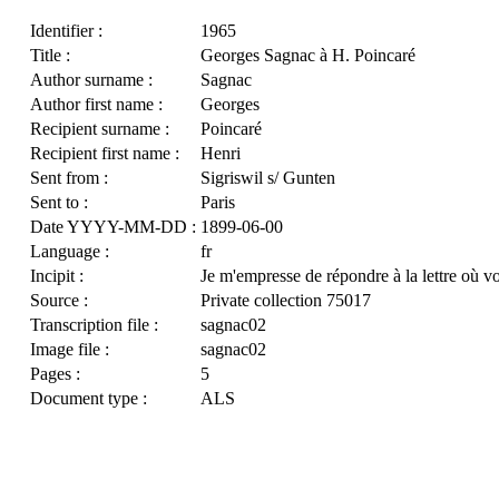
Identifier :
1965
Title :
Georges Sagnac à H. Poincaré
Author surname :
Sagnac
Author first name :
Georges
Recipient surname :
Poincaré
Recipient first name :
Henri
Sent from :
Sigriswil s/ Gunten
Sent to :
Paris
Date YYYY-MM-DD :
1899-06-00
Language :
fr
Incipit :
Je m'empresse de répondre à la lettre où v
Source :
Private collection 75017
Transcription file :
sagnac02
Image file :
sagnac02
Pages :
5
Document type :
ALS