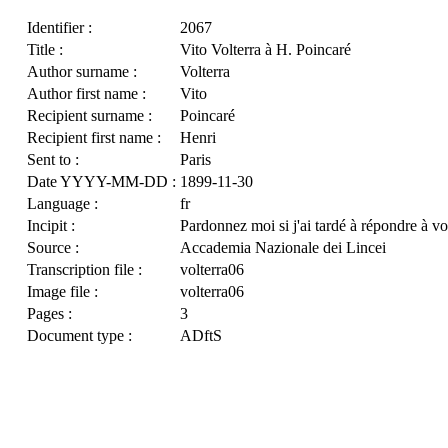
Identifier :
2067
Title :
Vito Volterra à H. Poincaré
Author surname :
Volterra
Author first name :
Vito
Recipient surname :
Poincaré
Recipient first name :
Henri
Sent to :
Paris
Date YYYY-MM-DD :
1899-11-30
Language :
fr
Incipit :
Pardonnez moi si j'ai tardé à répondre à vo
Source :
Accademia Nazionale dei Lincei
Transcription file :
volterra06
Image file :
volterra06
Pages :
3
Document type :
ADftS