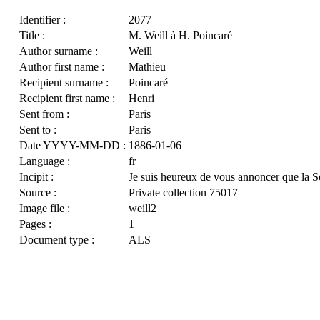
Identifier :
2077
Title :
M. Weill à H. Poincaré
Author surname :
Weill
Author first name :
Mathieu
Recipient surname :
Poincaré
Recipient first name :
Henri
Sent from :
Paris
Sent to :
Paris
Date YYYY-MM-DD :
1886-01-06
Language :
fr
Incipit :
Je suis heureux de vous annoncer que la
Source :
Private collection 75017
Image file :
weill2
Pages :
1
Document type :
ALS