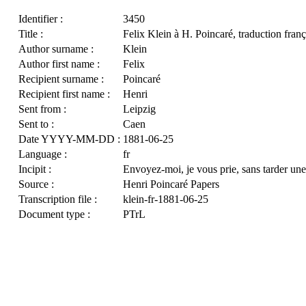
Identifier :
3450
Title :
Felix Klein à H. Poincaré, traduction franç
Author surname :
Klein
Author first name :
Felix
Recipient surname :
Poincaré
Recipient first name :
Henri
Sent from :
Leipzig
Sent to :
Caen
Date YYYY-MM-DD :
1881-06-25
Language :
fr
Incipit :
Envoyez-moi, je vous prie, sans tarder une
Source :
Henri Poincaré Papers
Transcription file :
klein-fr-1881-06-25
Document type :
PTrL