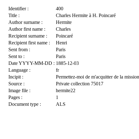
Identifier :
400
Title :
Charles Hermite à H. Poincaré
Author surname :
Hermite
Author first name :
Charles
Recipient surname :
Poincaré
Recipient first name :
Henri
Sent from :
Paris
Sent to :
Paris
Date YYYY-MM-DD :
1885-12-03
Language :
fr
Incipit :
Permettez-moi de m'acquitter de la missio
Source :
Private collection 75017
Image file :
hermite22
Pages :
1
Document type :
ALS