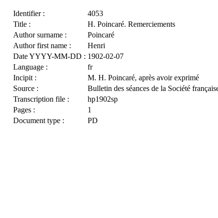
Identifier :
4053
Title :
H. Poincaré. Remerciements
Author surname :
Poincaré
Author first name :
Henri
Date YYYY-MM-DD :
1902-02-07
Language :
fr
Incipit :
M. H. Poincaré, après avoir exprimé
Source :
Bulletin des séances de la Société françai
Transcription file :
hp1902sp
Pages :
1
Document type :
PD