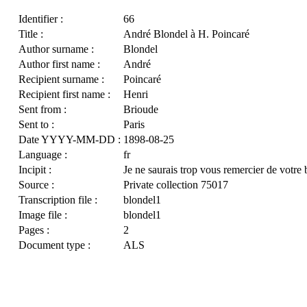
Identifier :
66
Title :
André Blondel à H. Poincaré
Author surname :
Blondel
Author first name :
André
Recipient surname :
Poincaré
Recipient first name :
Henri
Sent from :
Brioude
Sent to :
Paris
Date YYYY-MM-DD :
1898-08-25
Language :
fr
Incipit :
Je ne saurais trop vous remercier de votre b
Source :
Private collection 75017
Transcription file :
blondel1
Image file :
blondel1
Pages :
2
Document type :
ALS