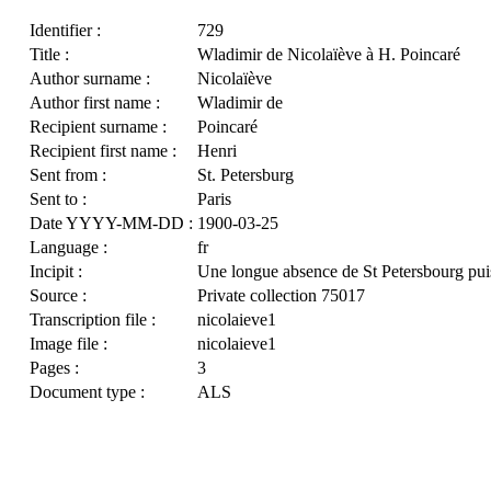
Identifier :
729
Title :
Wladimir de Nicolaïève à H. Poincaré
Author surname :
Nicolaïève
Author first name :
Wladimir de
Recipient surname :
Poincaré
Recipient first name :
Henri
Sent from :
St. Petersburg
Sent to :
Paris
Date YYYY-MM-DD :
1900-03-25
Language :
fr
Incipit :
Une longue absence de St Petersbourg pui
Source :
Private collection 75017
Transcription file :
nicolaieve1
Image file :
nicolaieve1
Pages :
3
Document type :
ALS