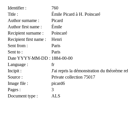
Identifier :
760
Title :
Émile Picard à H. Poincaré
Author surname :
Picard
Author first name :
Émile
Recipient surname :
Poincaré
Recipient first name :
Henri
Sent from :
Paris
Sent to :
Paris
Date YYYY-MM-DD :
1884-00-00
Language :
fr
Incipit :
J'ai repris la démonstration du théorème re
Source :
Private collection 75017
Image file :
picard6
Pages :
3
Document type :
ALS