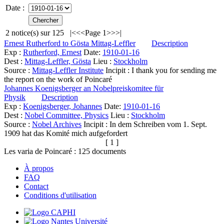
Date :
2
notice(s) sur
125
|<
<<
Page 1
>>
>|
Ernest Rutherford to Gösta Mittag-Leffler
Description
Exp :
Rutherford, Ernest
Date:
1910-01-16
Dest :
Mittag-Leffler, Gösta
Lieu :
Stockholm
Source :
Mittag-Leffler Institute
Incipit :
I thank you for sending me
the report on the work of Poincaré
Johannes Koenigsberger an Nobelpreiskomitee für
Physik
Description
Exp :
Koenigsberger, Johannes
Date:
1910-01-16
Dest :
Nobel Committee, Physics
Lieu :
Stockholm
Source :
Nobel Archives
Incipit :
In dem Schreiben vom 1. Sept.
1909 hat das Komité mich aufgefordert
[ 1 ]
Les varia de Poincaré :
125
documents
À propos
FAQ
Contact
Conditions d'utilisation