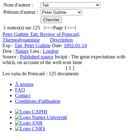
Nom d'auteur :
Prénom d'auteur :
1
notice(s) sur
125
|<
<<
Page 1
>>
>|
Peter Guthrie Tait: Review of Poincaré,
Thermodynamique
Description
Exp :
Tait, Peter Guthrie
Date:
1892-01-14
Dest :
Nature
Lieu :
London
Source :
Published source
Incipit :
The great expectations with
which, on account of the well-won fame
[ 1 ]
Les varia de Poincaré :
125
documents
À propos
FAQ
Contact
Conditions d'utilisation