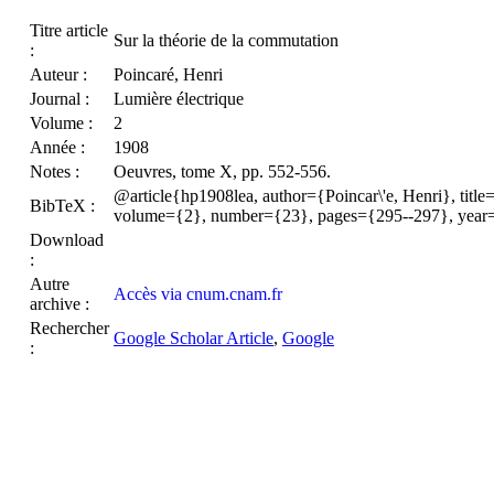
Titre article
Sur la théorie de la commutation
:
Auteur :
Poincaré, Henri
Journal :
Lumière électrique
Volume :
2
Année :
1908
Notes :
Oeuvres, tome X, pp. 552-556.
@article{hp1908lea, author={Poincar\'e, Henri}, title=
BibTeX :
volume={2}, number={23}, pages={295--297}, year
Download
:
Autre
Accès via cnum.cnam.fr
archive :
Rechercher
Google Scholar Article
,
Google
: