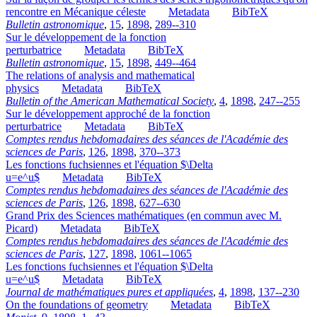
rencontre en Mécanique céleste
Metadata
BibTeX
Bulletin astronomique
,
15
,
1898
,
289--310
Sur le développement de la fonction
perturbatrice
Metadata
BibTeX
Bulletin astronomique
,
15
,
1898
,
449--464
The relations of analysis and mathematical
physics
Metadata
BibTeX
Bulletin of the American Mathematical Society
,
4
,
1898
,
247--255
Sur le développement approché de la fonction
perturbatrice
Metadata
BibTeX
Comptes rendus hebdomadaires des séances de l'Académie des
sciences de Paris
,
126
,
1898
,
370--373
Les fonctions fuchsiennes et l'équation $\Delta
u=e^u$
Metadata
BibTeX
Comptes rendus hebdomadaires des séances de l'Académie des
sciences de Paris
,
126
,
1898
,
627--630
Grand Prix des Sciences mathématiques (en commun avec M.
Picard)
Metadata
BibTeX
Comptes rendus hebdomadaires des séances de l'Académie des
sciences de Paris
,
127
,
1898
,
1061--1065
Les fonctions fuchsiennes et l'équation $\Delta
u=e^u$
Metadata
BibTeX
Journal de mathématiques pures et appliquées
,
4
,
1898
,
137--230
On the foundations of geometry
Metadata
BibTeX