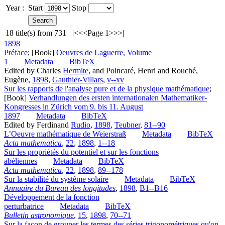
Year :
Start
Stop
18
title(s) from
731
|<
<<
Page 1
>>
>|
1898
Préface
; [Book]
Oeuvres de Laguerre, Volume
1
Metadata
BibTeX
Edited by Charles
Hermite
, and Poincaré, Henri and Rouché,
Eugène,
1898
,
Gauthier-Villars
,
v--xv
Sur les rapports de l'analyse pure et de la physique mathématique
;
[Book]
Verhandlungen des ersten internationalen Mathematiker-
Kongresses in Zürich vom 9. bis 11. August
1897
Metadata
BibTeX
Edited by Ferdinand
Rudio
,
1898
,
Teubner
,
81--90
L’Oeuvre mathématique de Weierstraß
Metadata
BibTeX
Acta mathematica
,
22
,
1898
,
1--18
Sur les propriétés du potentiel et sur les fonctions
abéliennes
Metadata
BibTeX
Acta mathematica
,
22
,
1898
,
89--178
Sur la stabilité du système solaire
Metadata
BibTeX
Annuaire du Bureau des longitudes
,
1898
,
B1--B16
Développement de la fonction
perturbatrice
Metadata
BibTeX
Bulletin astronomique
,
15
,
1898
,
70--71
Sur la façon de grouper les termes des séries trigonométriques qu'on