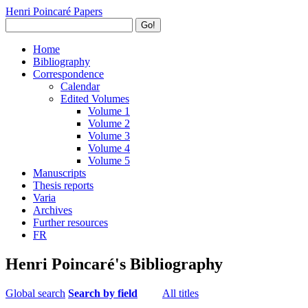
Henri Poincaré Papers
Go!
Home
Bibliography
Correspondence
Calendar
Edited Volumes
Volume 1
Volume 2
Volume 3
Volume 4
Volume 5
Manuscripts
Thesis reports
Varia
Archives
Further resources
FR
Henri Poincaré's Bibliography
Global search
Search by field
All titles