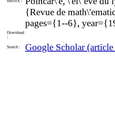
Poincar\'e, \'el\`eve du
BibTeX :
{Revue de math\'ematiq
pages={1--6}, year={1
Download
:
Google Scholar (article t
Search :