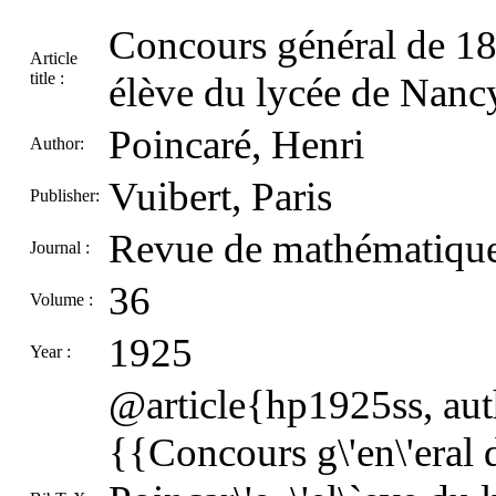
Concours général de 18
Article
title :
élève du lycée de Nanc
Poincaré, Henri
Author:
Vuibert, Paris
Publisher:
Revue de mathématique
Journal :
36
Volume :
1925
Year :
@article{hp1925ss, auth
{{Concours g\'en\'eral 