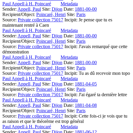
Paul Appell à H. Poincaré
Metadata
Sender:
Appell, Paul
Site:
Dijon
Date:
1881-00-00
Recipient/Object:
Poincaré, Henri
Site:
Paris
Source:
Private collection 75017
Incipit:
Je pense que tu es
maintenant rentré à Caen
Paul Appell à H. Poincaré
Metadata
Sender:
Appell, Paul
Site:
Dijon
Date:
1881-00-00
Recipient/Object:
Poincaré, Henri
Site:
Paris
Source:
Private collection 75017
Incipit:
J'avais remarqué que cette
démonstration
Paul Appell à H. Poincaré
Metadata
Sender:
Appell, Paul
Site:
Dijon
Date:
1881-00-00
Recipient/Object:
Poincaré, Henri
Site:
Paris
Source:
Private collection 75017
Incipit:
Tu as dû recevoir mon topo
Paul Appell à H. Poincaré
Metadata
Sender:
Appell, Paul
Site:
Dijon
Date:
1881-04-05
Recipient/Object:
Poincaré, Henri
Site:
Paris
Source:
Private collection 75017
Incipit:
J'ai égaré ta dernière lettre
Paul Appell à H. Poincaré
Metadata
Sender:
Appell, Paul
Site:
Dijon
Date:
1881-04-08
Recipient/Object:
Poincaré, Henri
Site:
Paris
Source:
Private collection 75017
Incipit:
Cette fois-ci je vois que tu
as raison et que le théorème est trop général
Paul Appell à H. Poincaré
Metadata
Sender:
Appell, Paul
Site:
Dijon
Date:
1881-06-12