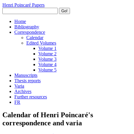
Henri Poincaré Papers
Go!
Home
Bibliography
Correspondence
Calendar
Edited Volumes
Volume 1
Volume 2
Volume 3
Volume 4
Volume 5
Manuscripts
Thesis reports
Varia
Archives
Further resources
FR
Calendar of Henri Poincaré's
correspondence and varia