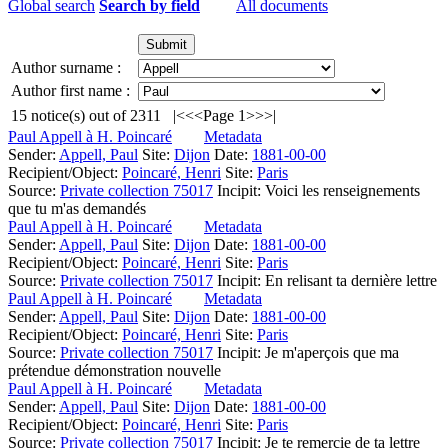
Global search
Search by field
All documents
Author surname :
Author first name :
15
notice(s) out of
2311
|<
<<
Page 1
>>
>|
Paul Appell à H. Poincaré
Metadata
Sender:
Appell, Paul
Site:
Dijon
Date:
1881-00-00
Recipient/Object:
Poincaré, Henri
Site:
Paris
Source:
Private collection 75017
Incipit:
Voici les renseignements
que tu m'as demandés
Paul Appell à H. Poincaré
Metadata
Sender:
Appell, Paul
Site:
Dijon
Date:
1881-00-00
Recipient/Object:
Poincaré, Henri
Site:
Paris
Source:
Private collection 75017
Incipit:
En relisant ta dernière lettre
Paul Appell à H. Poincaré
Metadata
Sender:
Appell, Paul
Site:
Dijon
Date:
1881-00-00
Recipient/Object:
Poincaré, Henri
Site:
Paris
Source:
Private collection 75017
Incipit:
Je m'aperçois que ma
prétendue démonstration nouvelle
Paul Appell à H. Poincaré
Metadata
Sender:
Appell, Paul
Site:
Dijon
Date:
1881-00-00
Recipient/Object:
Poincaré, Henri
Site:
Paris
Source:
Private collection 75017
Incipit:
Je te remercie de ta lettre