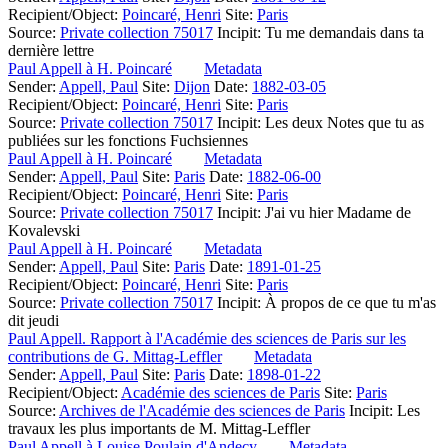
Recipient/Object:
Poincaré, Henri
Site:
Paris
Source:
Private collection 75017
Incipit:
Tu me demandais dans ta
dernière lettre
Paul Appell à H. Poincaré
Metadata
Sender:
Appell, Paul
Site:
Dijon
Date:
1882-03-05
Recipient/Object:
Poincaré, Henri
Site:
Paris
Source:
Private collection 75017
Incipit:
Les deux Notes que tu as
publiées sur les fonctions Fuchsiennes
Paul Appell à H. Poincaré
Metadata
Sender:
Appell, Paul
Site:
Paris
Date:
1882-06-00
Recipient/Object:
Poincaré, Henri
Site:
Paris
Source:
Private collection 75017
Incipit:
J'ai vu hier Madame de
Kovalevski
Paul Appell à H. Poincaré
Metadata
Sender:
Appell, Paul
Site:
Paris
Date:
1891-01-25
Recipient/Object:
Poincaré, Henri
Site:
Paris
Source:
Private collection 75017
Incipit:
À propos de ce que tu m'as
dit jeudi
Paul Appell. Rapport à l'Académie des sciences de Paris sur les
contributions de G. Mittag-Leffler
Metadata
Sender:
Appell, Paul
Site:
Paris
Date:
1898-01-22
Recipient/Object:
Académie des sciences de Paris
Site:
Paris
Source:
Archives de l'Académie des sciences de Paris
Incipit:
Les
travaux les plus importants de M. Mittag-Leffler
Paul Appell à Louise Poulain d'Andecy
Metadata