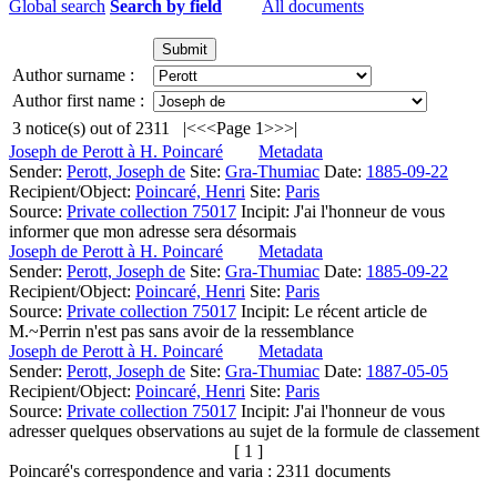
Global search
Search by field
All documents
Author surname :
Author first name :
3
notice(s) out of
2311
|<
<<
Page 1
>>
>|
Joseph de Perott à H. Poincaré
Metadata
Sender:
Perott, Joseph de
Site:
Gra-Thumiac
Date:
1885-09-22
Recipient/Object:
Poincaré, Henri
Site:
Paris
Source:
Private collection 75017
Incipit:
J'ai l'honneur de vous
informer que mon adresse sera désormais
Joseph de Perott à H. Poincaré
Metadata
Sender:
Perott, Joseph de
Site:
Gra-Thumiac
Date:
1885-09-22
Recipient/Object:
Poincaré, Henri
Site:
Paris
Source:
Private collection 75017
Incipit:
Le récent article de
M.~Perrin n'est pas sans avoir de la ressemblance
Joseph de Perott à H. Poincaré
Metadata
Sender:
Perott, Joseph de
Site:
Gra-Thumiac
Date:
1887-05-05
Recipient/Object:
Poincaré, Henri
Site:
Paris
Source:
Private collection 75017
Incipit:
J'ai l'honneur de vous
adresser quelques observations au sujet de la formule de classement
[ 1 ]
Poincaré's correspondence and varia :
2311
documents