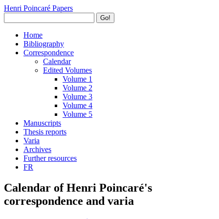
Henri Poincaré Papers
Go!
Home
Bibliography
Correspondence
Calendar
Edited Volumes
Volume 1
Volume 2
Volume 3
Volume 4
Volume 5
Manuscripts
Thesis reports
Varia
Archives
Further resources
FR
Calendar of Henri Poincaré's
correspondence and varia