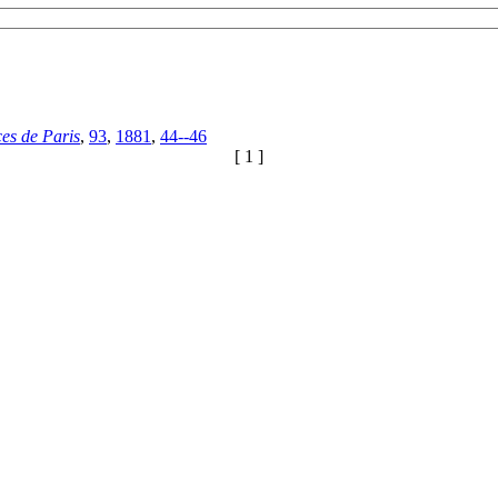
es de Paris
,
93
,
1881
,
44--46
[ 1 ]