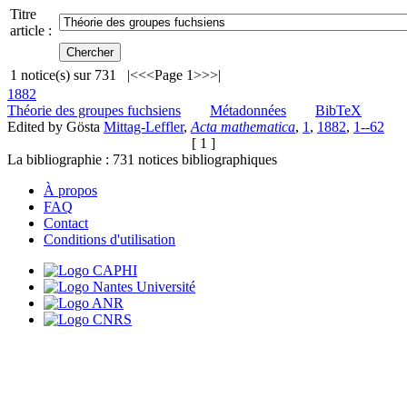
Titre
article :
1
notice(s) sur
731
|<
<<
Page 1
>>
>|
1882
Théorie des groupes fuchsiens
Métadonnées
BibTeX
Edited by Gösta
Mittag-Leffler
,
Acta mathematica
,
1
,
1882
,
1--62
[ 1 ]
La bibliographie :
731
notices bibliographiques
À propos
FAQ
Contact
Conditions d'utilisation