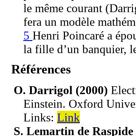
le même courant (Darr
fera un modèle mathém
5
Henri Poincaré a épo
la fille d’un banquier, 
Références
O. Darrigol (2000)
Elec
Einstein
.
Oxford Univer
Links:
Link
S. Lemartin de Raspide