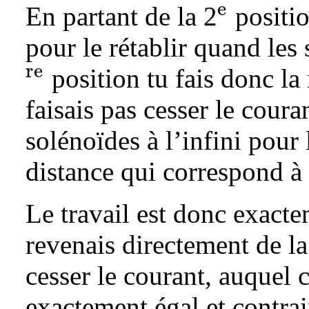
e
En partant de la 2
positio
{}^{\text{e}}
pour le rétablir quand les
re
position tu fais donc la
{}^{\text{re}}
faisais pas cesser le couran
solénoïdes à l’infini pour 
distance qui correspond à 
Le travail est donc exact
revenais directement de la
cesser le courant, auquel c
exactement égal et contrair