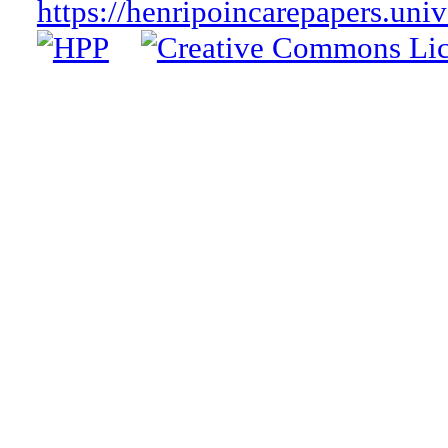
https://henripoincarepapers.univ