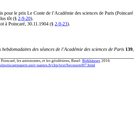
mis pour le prix Le Conte de l’Académie des sciences de Paris (Poincar
lus tôt (§
2-9-20
).
lot à Poincaré, 30.11.1904 (§
2-9-23
).
 hebdomadaires des séances de l’Académie des sciences de Paris
139
Poincaré, les astronomes, et les géodésiens, Basel:
Birkhäuser
, 2016.
nripoincarepapers.univ-nantes.fr/chp/text/becquerel07.html