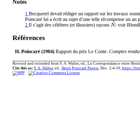
Notes
1
Becquerel devait rédiger un rapport sur les travaux sou
Poincaré lui a écrit au sujet d’une telle récompense un an p
2
Il s’agit des célèbres (et illusoires) rayons
; voir Blond
N
N
Références
H. Poincaré (1904)
Rapport du prix Le Conte
.
Comptes rendus
Revised and extended from S. A. Walter, ed., La Correspondance entre Henri 
Cite this as:
S. A. Walter
, ed.,
Henri Poincaré Papers
, Doc. 2-4-10,
https://he