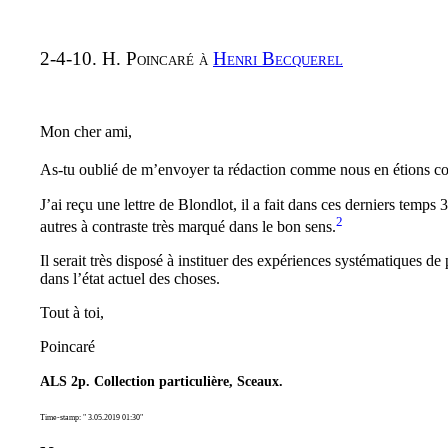
2-4-10. H. Poincaré à
Henri Becquerel
Mon cher ami,
As-tu oublié de m’envoyer ta rédaction comme nous en étions conv
J’ai reçu une lettre de Blondlot, il a fait dans ces derniers temp
2
autres à contraste très marqué dans le bon sens.
Il serait très disposé à instituer des expériences systématiques d
dans l’état actuel des choses.
Tout à toi,
Poincaré
ALS 2p. Collection particulière, Sceaux.
Time-stamp: " 3.05.2019 01:30"