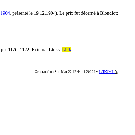
é
1904
, présenté le 19.12.1904). Le prix fut décerné à Blondlot;
,
pp. 1120–1122
.
External Links:
Link
Generated on Sun Mar 22 12:44:41 2026 by
LaTeXML