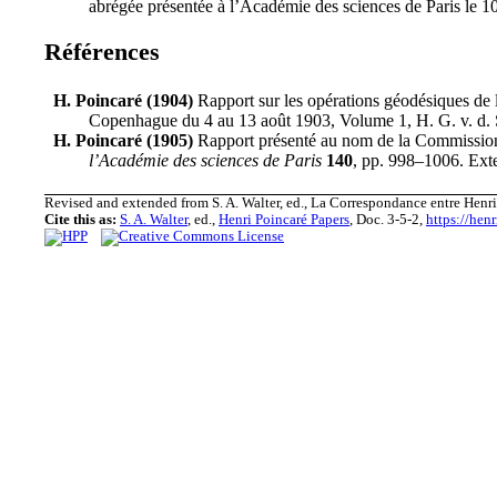
abrégée présentée à l’Académie des sciences de Paris le 
Références
H. Poincaré (1904)
Rapport sur les opérations géodésiques de 
Copenhague du 4 au 13 août 1903, Volume 1
,
H. G. v. d.
H. Poincaré (1905)
Rapport présenté au nom de la Commission 
l’Académie des sciences de Paris
140
,
pp. 998–1006
.
Ext
Revised and extended from S. A. Walter, ed., La Correspondance entre Henri 
Cite this as:
S. A. Walter
, ed.,
Henri Poincaré Papers
, Doc. 3-5-2,
https://hen