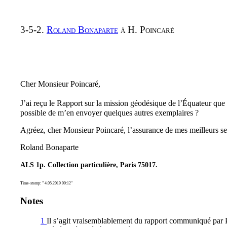
3-5-2.
Roland Bonaparte
à H. Poincaré
Cher Monsieur Poincaré,
J’ai reçu le Rapport sur la mission géodésique de l’Équateur qu
possible de m’en envoyer quelques autres exemplaires ?
Agréez, cher Monsieur Poincaré, l’assurance de mes meilleurs se
Roland Bonaparte
ALS 1p. Collection particulière, Paris 75017.
Time-stamp: " 4.05.2019 00:12"
Notes
1
Il s’agit vraisemblablement du rapport communiqué par 