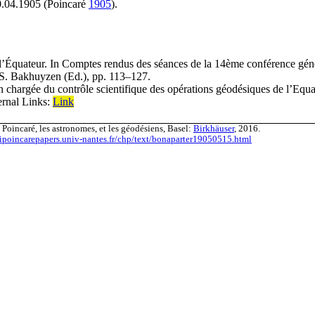
10.04.1905 (Poincaré
1905
).
l’Équateur
.
In
Comptes rendus des séances de la 14ème conférence génér
 S. Bakhuyzen (Ed.)
,
pp. 113–127
.
chargée du contrôle scientifique des opérations géodésiques de l’Equa
ernal Links:
Link
Poincaré, les astronomes, et les géodésiens, Basel:
Birkhäuser
, 2016.
ripoincarepapers.univ-nantes.fr/chp/text/bonaparter19050515.html