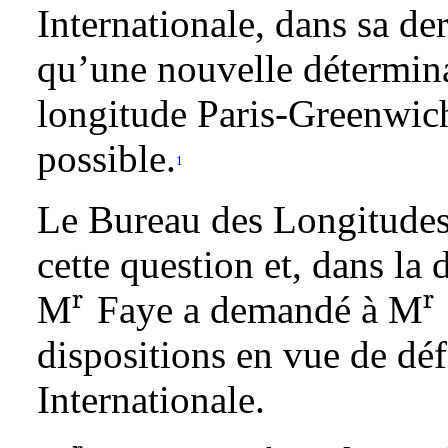
Internationale, dans sa de
qu’une nouvelle détermina
longitude Paris-Greenwich 
possible.
1
Le Bureau des Longitudes 
cette question et, dans la
r
r
M
Faye a demandé à M
{}^{\text{r}}
{}^
dispositions en vue de dé
Internationale.