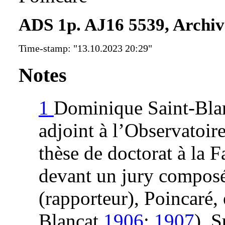
ADS 1p. AJ16 5539, Archive
Time-stamp: "13.10.2023 20:29"
Notes
1
Dominique Saint-Bla
adjoint à l’Observatoir
thèse de doctorat à la F
devant un jury compos
(rapporteur), Poincaré, 
Blancat
1906
;
1907
). S