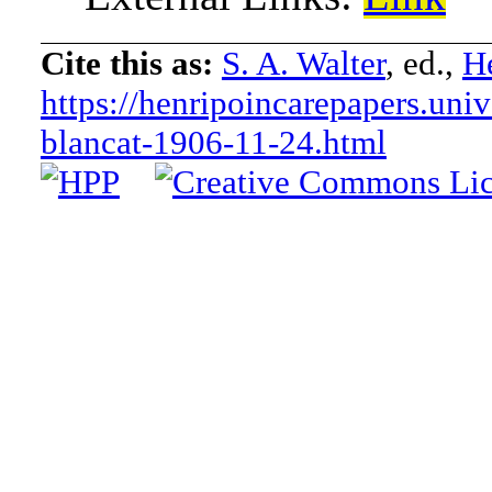
Cite this as:
S. A. Walter
, ed.,
He
https://henripoincarepapers.univ-
blancat-1906-11-24.html