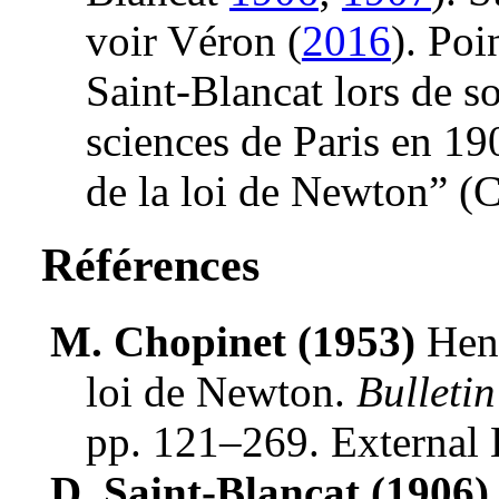
voir Véron
(
2016
)
. Poi
Saint-Blancat lors de so
sciences de Paris en 19
de la loi de Newton”
(C
Références
M. Chopinet (1953)
Henr
loi de Newton
.
Bulleti
pp. 121–269
.
External
D. Saint-Blancat (1906)