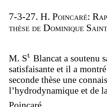
7-3-27. H. Poincaré: Rap
thèse de Dominique Sain
t
M. S
Blancat a soutenu sa
{}^{\text{t}}
satisfaisante et il a montr
seconde thèse une connais
l’hydrodynamique et de la 
Poincaré