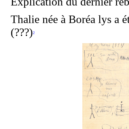
Explication du dernier réb
Thalie née à Boréa lys a 
(???)
2