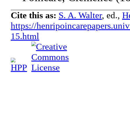
Cite this as:
S. A. Walter
, ed.,
He
https://henripoincarepapers.univ
15.html