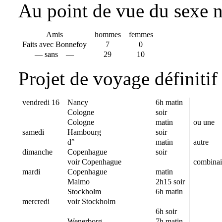
Au point de vue du sexe 
Amis
hommes
femmes
Faits avec Bonnefoy
7
0
— sans —
29
10
Projet de voyage définiti
vendredi 16
Nancy
6h matin
Cologne
soir
Cologne
matin
ou une
samedi
Hambourg
soir
d°
matin
autre
dimanche
Copenhague
soir
voir Copenhague
combina
mardi
Copenhague
matin
Malmo
2h15 soir
Stockholm
6h matin
mercredi
voir Stockholm
6h soir
Wenerborg
7h matin