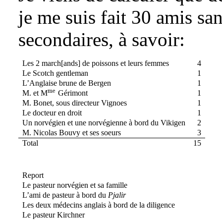
je me suis fait 30 amis sa
secondaires, à savoir:
Les 2 march[ands] de poissons et leurs femmes
4
Le Scotch gentleman
1
L’Anglaise brune de Bergen
1
me
M. et M
Gérimont
1
{}^{\text{me}}
M. Bonet, sous directeur Vignoes
1
Le docteur en droit
1
Un norvégien et une norvégienne à bord du Vikigen
2
M. Nicolas Bouvy et ses soeurs
3
Total
15
Report
Le pasteur norvégien et sa famille
L’ami de pasteur à bord du
Pjalir
Les deux médecins anglais à bord de la diligence
Le pasteur Kirchner