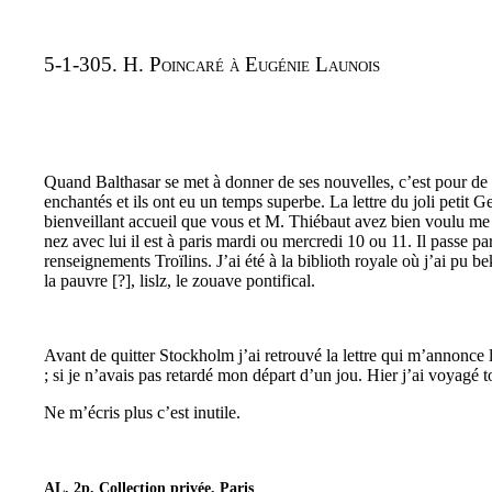
5-1-305. H. Poincaré à Eugénie Launois
Quand Balthasar se met à donner de ses nouvelles, c’est pour de 
enchantés et ils ont eu un temps superbe. La lettre du joli petit
bienveillant accueil que vous et M. Thiébaut avez bien voulu me fi
nez avec lui il est à paris mardi ou mercredi 10 ou 11. Il passe p
renseignements Troïlins. J’ai été à la biblioth royale où j’ai p
la pauvre [?], lislz, le zouave pontifical.
Avant de quitter Stockholm j’ai retrouvé la lettre qui m’annonce la 
; si je n’avais pas retardé mon départ d’un jou. Hier j’ai voyagé to
Ne m’écris plus c’est inutile.
AL, 2p. Collection privée, Paris