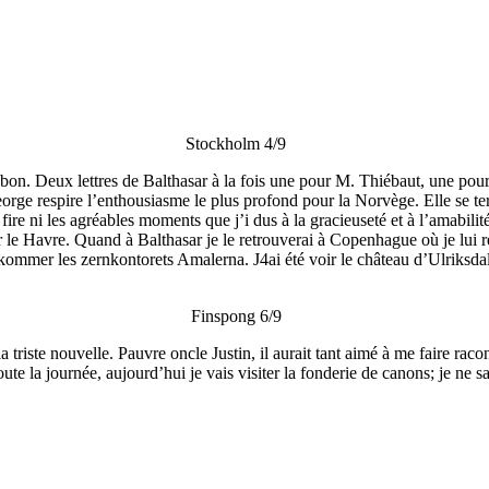
Stockholm 4/9
bon. Deux lettres de Balthasar à la fois une pour M. Thiébaut, une pour 
 George respire l’enthousiasme le plus profond pour la Norvège. Elle se t
re ni les agréables moments que j’i dus à la gracieuseté et à l’amabilité 
ar le Havre. Quand à Balthasar je le retrouverai à Copenhague où je lui r
u bekommer les zernkontorets Amalerna. J4ai été voir le château d’Ulriks
Finspong 6/9
triste nouvelle. Pauvre oncle Justin, il aurait tant aimé à me faire racon
ute la journée, aujourd’hui je vais visiter la fonderie de canons; je ne sa