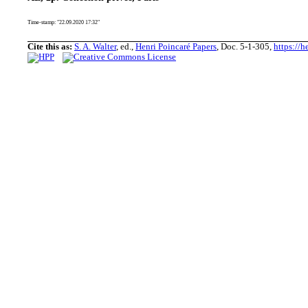
Time-stamp: "22.09.2020 17:32"
Cite this as:
S. A. Walter
, ed.,
Henri Poincaré Papers
, Doc. 5-1-305,
https://h