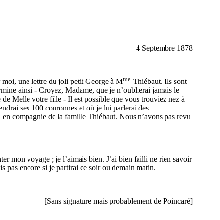
4 Septembre 1878
me
moi, une lettre du joli petit George à M
Thiébaut. Ils sont
{}^{\text{me}}
ermine ainsi - Croyez, Madame, que je n’oublierai jamais le
de Melle votre fille - Il est possible que vous trouviez nez à
endrai ses 100 couronnes et où je lui parlerai des
dal en compagnie de la famille Thiébaut. Nous n’avons pas revu
ter mon voyage ; je l’aimais bien. J’ai bien failli ne rien savoir
is pas encore si je partirai ce soir ou demain matin.
[Sans signature mais probablement de Poincaré]