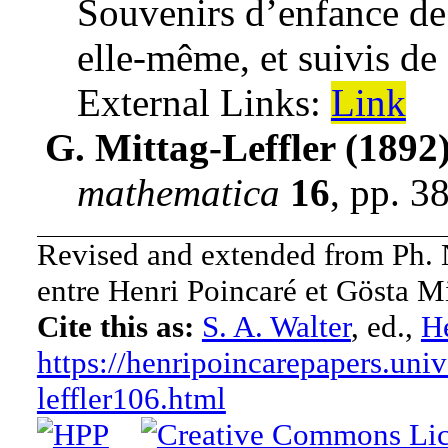
Souvenirs d’enfance de
elle-même, et suivis de
External Links:
Link
G. Mittag-Leffler (1892
mathematica
16
,
pp. 3
Revised and extended from Ph.
entre Henri Poincaré et Gösta Mi
Cite this as:
S. A. Walter
, ed.,
He
https://henripoincarepapers.univ
leffler106.html