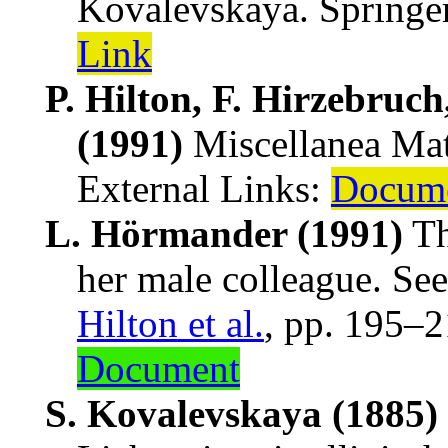
Kovalevskaya
.
Springe
Link
P. Hilton, F. Hirzebruc
(1991)
Miscellanea Ma
External Links:
Docum
L. Hörmander (1991)
Th
her male colleague
.
Se
Hilton
et al.
,
pp. 195–2
Document
S. Kovalevskaya (1885)