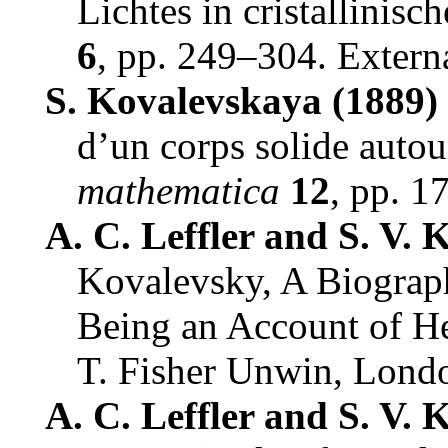
Lichtes in cristallinisc
6
,
pp. 249–304
.
Extern
S. Kovalevskaya (1889)
d’un corps solide autou
mathematica
12
,
pp. 1
A. C. Leffler and S. V. 
Kovalevsky, A Biograph
Being an Account of H
T. Fisher Unwin
,
Lond
A. C. Leffler and S. V.