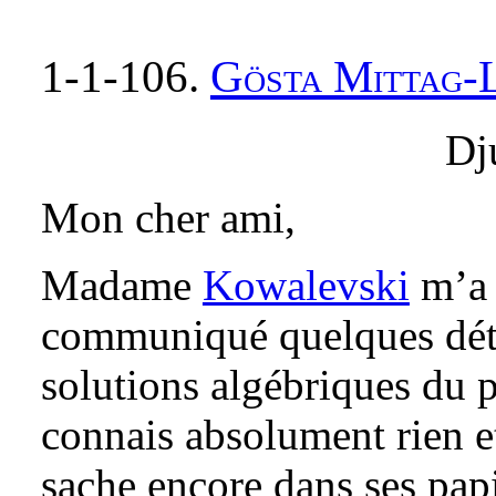
1-1-106.
Gösta Mittag-
Dj
Mon cher ami,
Madame
Kowalevski
m’a 
communiqué quelques détai
solutions algébriques du 
connais absolument rien et
sache encore dans ses pap