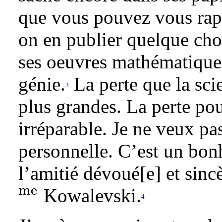
que vous pouvez vous rapp
on en publier quelque chose
ses oeuvres mathématiqu
génie.
La perte que la scie
3
plus grandes. La perte pou
irréparable. Je ne veux pa
personnelle. C’est un bo
l’amitié dévoué[e] et sin
me
Kowalevski.
4
{}^{\text{me}}