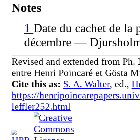
Notes
1
Date du cachet de la p
décembre — Djursholm
Revised and extended from Ph.
entre Henri Poincaré et Gösta Mi
Cite this as:
S. A. Walter
, ed.,
He
https://henripoincarepapers.univ
leffler252.html