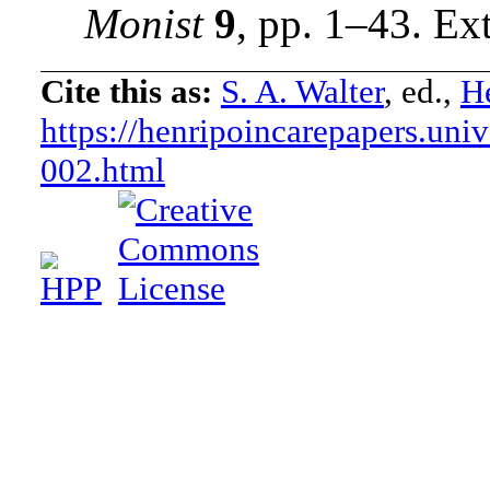
Monist
9
,
pp. 1–43
.
Ext
Cite this as:
S. A. Walter
, ed.,
He
https://henripoincarepapers.univ
002.html