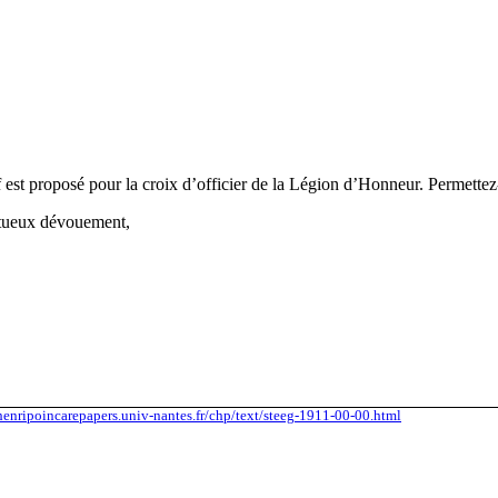
f est proposé pour la croix d’officier de la Légion d’Honneur. Permettez-
ectueux dévouement,
/henripoincarepapers.univ-nantes.fr/chp/text/steeg-1911-00-00.html