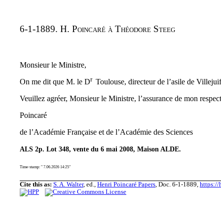
6-1-1889. H. Poincaré à Théodore Steeg
Monsieur le Ministre,
r
On me dit que M. le D
Toulouse, directeur de l’asile de Villejui
{}^{\text{r}}
Veuillez agréer, Monsieur le Ministre, l’assurance de mon resp
Poincaré
de l’Académie Française et de l’Académie des Sciences
ALS 2p. Lot 348, vente du 6 mai 2008, Maison ALDE.
Time-stamp: " 7.06.2026 14:25"
Cite this as:
S. A. Walter
, ed.,
Henri Poincaré Papers
, Doc. 6-1-1889,
https:/