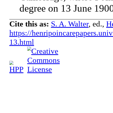
degree on 13 June 1900
Cite this as:
S. A. Walter
, ed.,
He
https://henripoincarepapers.univ
13.html