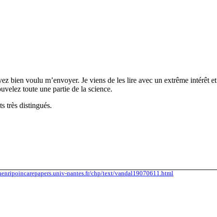
 bien voulu m’envoyer. Je viens de les lire avec un extrême intérêt et j
uvelez toute une partie de la science.
s très distingués.
/henripoincarepapers.univ-nantes.fr/chp/text/vandal19070611.html