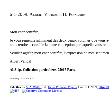
6-1-2059. Albert Vandal à H. Poincaré
Mon cher confrère,
Je vous remercie infiniment des deux beaux volumes que vous avez
nous rendre accessible la haute conception par laquelle vous reno
Veuillez agréer, mon cher confrère, l’expression de mes sentiment
Albert Vandal
ALS 1p. Collection particulière, 75017 Paris.
Time-stamp: " 4.05.2019 02:20"
Cite this as:
S. A. Walter
, ed.,
Henri Poincaré Papers
, Doc. 6-1-2059,
https:/