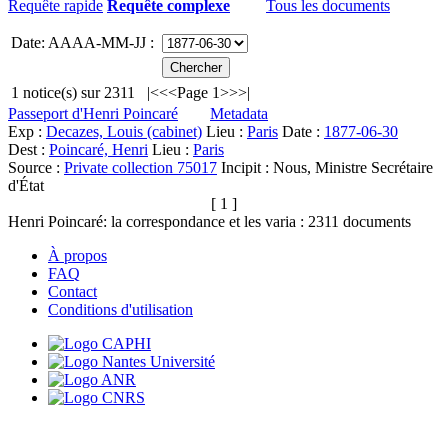
Requête rapide
Requête complexe
Tous les documents
Date: AAAA-MM-JJ :
1
notice(s) sur
2311
|<
<<
Page 1
>>
>|
Passeport d'Henri Poincaré
Metadata
Exp :
Decazes, Louis (cabinet)
Lieu :
Paris
Date :
1877-06-30
Dest :
Poincaré, Henri
Lieu :
Paris
Source :
Private collection 75017
Incipit :
Nous, Ministre Secrétaire
d'État
[ 1 ]
Henri Poincaré: la correspondance et les varia :
2311
documents
À propos
FAQ
Contact
Conditions d'utilisation