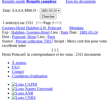
Requête rapide
Requête complexe
Tous les documents
Date: AAAA-MM-JJ :
1
notice(s) sur
2311
|<
<<
Page 1
>>
>|
Georges-Henri Halphen à H. Poincaré
Metadata
Exp :
Halphen, Georges-Henri
Lieu :
Paris
Date :
1881-03-24
Dest :
Poincaré, Henri
Lieu :
Paris
Source :
Private collection 75017
Incipit :
Merci cent fois pour votre
excellente lettre
[ 1 ]
Henri Poincaré: la correspondance et les varia :
2311
documents
À propos
FAQ
Contact
Conditions d'utilisation