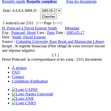
Requête rapide
Requête complexe
Tous les documents
Date: AAAA-MM-JJ :
1
notice(s) sur
2311
|<
<<
Page 1
>>
>|
H. Poincaré à David Eugene Smith
Metadata
Exp :
Poincaré, Henri
Lieu :
Paris
Date :
1885-05-17
Dest :
Smith, David Eugene
Source :
Columbia University Rare Book and Manuscript Library
Incipit :
Je regrette beaucoup d'être obligé de vous envoyer encore
une réponse négative
[ 1 ]
Henri Poincaré: la correspondance et les varia :
2311
documents
À propos
FAQ
Contact
Conditions d'utilisation