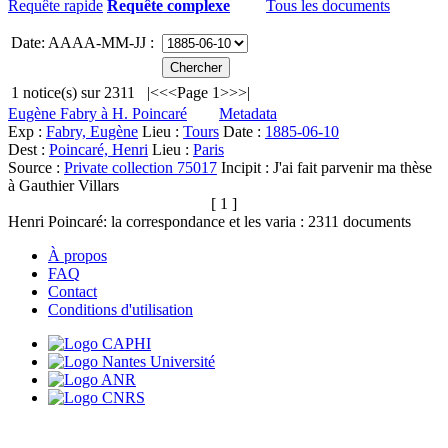
Requête rapide
Requête complexe
Tous les documents
Date: AAAA-MM-JJ :
1
notice(s) sur
2311
|<
<<
Page 1
>>
>|
Eugène Fabry à H. Poincaré
Metadata
Exp :
Fabry, Eugène
Lieu :
Tours
Date :
1885-06-10
Dest :
Poincaré, Henri
Lieu :
Paris
Source :
Private collection 75017
Incipit :
J'ai fait parvenir ma thèse
à Gauthier Villars
[ 1 ]
Henri Poincaré: la correspondance et les varia :
2311
documents
À propos
FAQ
Contact
Conditions d'utilisation