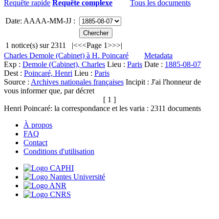
Requête rapide
Requête complexe
Tous les documents
Date: AAAA-MM-JJ :
1
notice(s) sur
2311
|<
<<
Page 1
>>
>|
Charles Demole (Cabinet) à H. Poincaré
Metadata
Exp :
Demole (Cabinet), Charles
Lieu :
Paris
Date :
1885-08-07
Dest :
Poincaré, Henri
Lieu :
Paris
Source :
Archives nationales françaises
Incipit :
J'ai l'honneur de
vous informer que, par décret
[ 1 ]
Henri Poincaré: la correspondance et les varia :
2311
documents
À propos
FAQ
Contact
Conditions d'utilisation