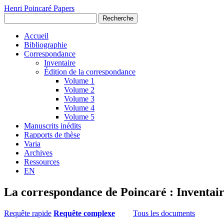
Henri Poincaré Papers
Recherche
Accueil
Bibliographie
Correspondance
Inventaire
Édition de la correspondance
Volume 1
Volume 2
Volume 3
Volume 4
Volume 5
Manuscrits inédits
Rapports de thèse
Varia
Archives
Ressources
EN
La correspondance de Poincaré : Inventai
Requête rapide
Requête complexe
Tous les documents