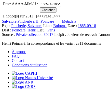
Date: AAAA-MM-JJ :
1
notice(s) sur
2311
|<
<<
Page 1
>>
>|
Salvatore Pincherle à H. Poincaré
Metadata
Exp :
Pincherle, Salvatore
Lieu :
Bologna
Date :
1885-09-18
Dest :
Poincaré, Henri
Lieu :
Paris
Source :
Private collection 75017
Incipit :
Je viens de recevoir l'ann
Henri Poincaré: la correspondance et les varia :
2311
documents
À propos
FAQ
Contact
Conditions d'utilisation