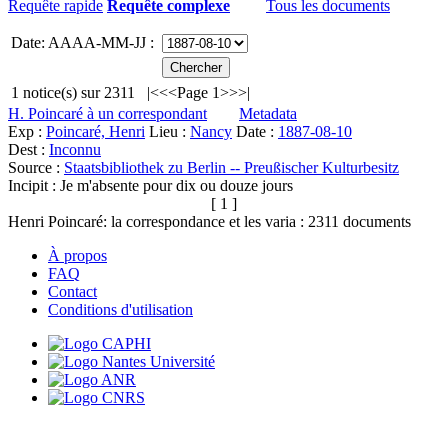
Requête rapide
Requête complexe
Tous les documents
Date: AAAA-MM-JJ :
1
notice(s) sur
2311
|<
<<
Page 1
>>
>|
H. Poincaré à un correspondant
Metadata
Exp :
Poincaré, Henri
Lieu :
Nancy
Date :
1887-08-10
Dest :
Inconnu
Source :
Staatsbibliothek zu Berlin -- Preußischer Kulturbesitz
Incipit :
Je m'absente pour dix ou douze jours
[ 1 ]
Henri Poincaré: la correspondance et les varia :
2311
documents
À propos
FAQ
Contact
Conditions d'utilisation