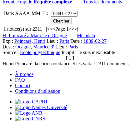
Requête rapide
Requête complexe
Tous les documents
Date: AAAA-MM-JJ :
1
notice(s) sur
2311
|<
<<
Page 1
>>
>|
H. Poincaré à Maurice d'Ocagne
Metadata
Exp :
Poincaré, Henri
Lieu :
Paris
Date :
1889-02-27
Dest :
Ocagne, Maurice d'
Lieu :
Paris
Source :
École polytechnique
Incipit :
Je suis inexcusable
[ 1 ]
Henri Poincaré: la correspondance et les varia :
2311
documents
À propos
FAQ
Contact
Conditions d'utilisation