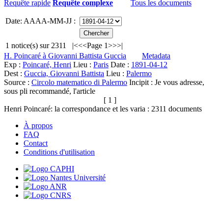
Requête rapide
Requête complexe
Tous les documents
Date: AAAA-MM-JJ :
1
notice(s) sur
2311
|<
<<
Page 1
>>
>|
H. Poincaré à Giovanni Battista Guccia
Metadata
Exp :
Poincaré, Henri
Lieu :
Paris
Date :
1891-04-12
Dest :
Guccia, Giovanni Battista
Lieu :
Palermo
Source :
Circolo matematico di Palermo
Incipit :
Je vous adresse,
sous pli recommandé, l'article
[ 1 ]
Henri Poincaré: la correspondance et les varia :
2311
documents
À propos
FAQ
Contact
Conditions d'utilisation