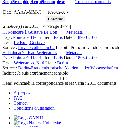
Requête rapide
Requête complexe
Tous les documents
Date: AAAA-MM-JJ :
2
notice(s) sur
2311
|<
<<
Page 1
>>
>|
H. Poincaré à Gustave Le Bon
Metadata
Exp :
Poincaré, Henri
Lieu :
Paris
Date :
1896-02-00
Dest :
Le Bon, Gustave
Source :
Private collection 02
Incipit :
Poincaré valide le protocole
H. Poincaré à Karl Weierstrass
Metadata
Exp :
Poincaré, Henri
Lieu :
Paris
Date :
1896-02-00
Dest :
Weierstrass, Karl
Lieu :
Berlin
Source :
Berlin-Brandenburgische Akademie der Wissenschaften
Incipit :
Je suis extrêmement sensible
[ 1 ]
Henri Poincaré: la correspondance et les varia :
2311
documents
À propos
FAQ
Contact
Conditions d'utilisation