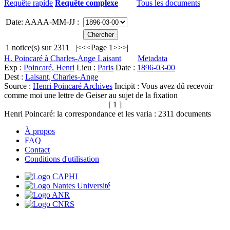
Requête rapide
Requête complexe
Tous les documents
Date: AAAA-MM-JJ :
1
notice(s) sur
2311
|<
<<
Page 1
>>
>|
H. Poincaré à Charles-Ange Laisant
Metadata
Exp :
Poincaré, Henri
Lieu :
Paris
Date :
1896-03-00
Dest :
Laisant, Charles-Ange
Source :
Henri Poincaré Archives
Incipit :
Vous avez dû recevoir
comme moi une lettre de Geiser au sujet de la fixation
[ 1 ]
Henri Poincaré: la correspondance et les varia :
2311
documents
À propos
FAQ
Contact
Conditions d'utilisation