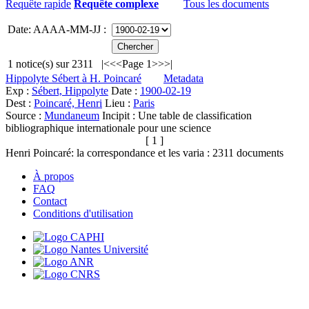
Requête rapide
Requête complexe
Tous les documents
Date: AAAA-MM-JJ :
1
notice(s) sur
2311
|<
<<
Page 1
>>
>|
Hippolyte Sébert à H. Poincaré
Metadata
Exp :
Sébert, Hippolyte
Date :
1900-02-19
Dest :
Poincaré, Henri
Lieu :
Paris
Source :
Mundaneum
Incipit :
Une table de classification
bibliographique internationale pour une science
[ 1 ]
Henri Poincaré: la correspondance et les varia :
2311
documents
À propos
FAQ
Contact
Conditions d'utilisation