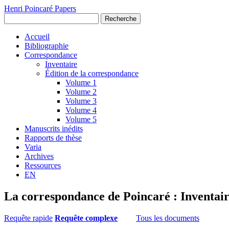
Henri Poincaré Papers
Recherche
Accueil
Bibliographie
Correspondance
Inventaire
Édition de la correspondance
Volume 1
Volume 2
Volume 3
Volume 4
Volume 5
Manuscrits inédits
Rapports de thèse
Varia
Archives
Ressources
EN
La correspondance de Poincaré : Inventai
Requête rapide
Requête complexe
Tous les documents