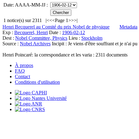
Date: AAAA-MM-JJ :
1
notice(s) sur
2311
|<
<<
Page 1
>>
>|
Henri Becquerel au Comité du prix Nobel de physique
Metadata
Exp :
Becquerel, Henri
Date :
1906-02-12
Dest :
Nobel Committee, Physics
Lieu :
Stockholm
Source :
Nobel Archives
Incipit :
Je viens d'être souffrant et je n'ai p
Henri Poincaré: la correspondance et les varia :
2311
documents
À propos
FAQ
Contact
Conditions d'utilisation