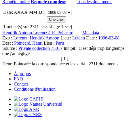
Requête rapide
Requête complexe
Tous les documents
Date: AAAA-MM-JJ :
1
notice(s) sur
2311
|<
<<
Page 1
>>
>|
Hendrik Antoon Lorentz à H. Poincaré
Metadata
Exp :
Lorentz, Hendrik Antoon
Lieu :
Leiden
Date :
1906-03-08
Dest :
Poincaré, Henri
Lieu :
Paris
Source :
Private collection 75017
Incipit :
C'est déjà trop longtemps
que j'ai négligé
[ 1 ]
Henri Poincaré: la correspondance et les varia :
2311
documents
À propos
FAQ
Contact
Conditions d'utilisation