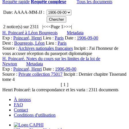
Requête rapide
Requête complexe
Tous les documents
Date: AAAA-MM-JJ :
2
notice(s) sur
2311
|<
<<
Page 1
>>
>|
H. Poincaré à Léon Bourgeois
Metadata
Exp :
Poincaré, Henri
Lieu :
Paris
Date :
1906-09-00
Dest :
Bourgeois, Léon
Lieu :
Paris
Source :
Archives nationales françaises
Incipit :
J'ai l'honneur de
vous accuser réception du passeport diplomatique
H. Poincaré. Notes du cours sur les limites de la loi de
Newton
Metadata
Exp :
Poincaré, Henri
Date :
1906-09-00
Source :
Private collection 75017
Incipit :
Dernier chapitre Tisserand
tome 4
[ 1 ]
Henri Poincaré: la correspondance et les varia :
2311
documents
À propos
FAQ
Contact
Conditions d'utilisation